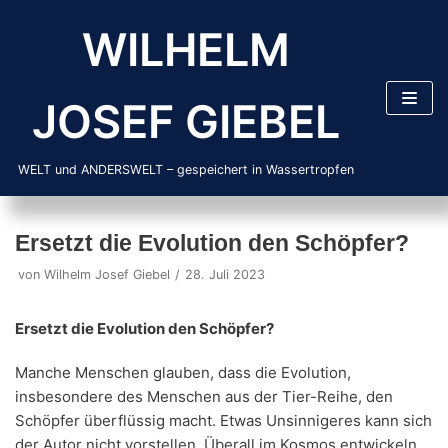
Zum
WILHELM
Inhalt
springen
JOSEF GIEBEL
WELT und ANDERSWELT – gespeichert in Wassertropfen
Ersetzt die Evolution den Schöpfer?
von
Wilhelm Josef Giebel
28. Juli 2023
Ersetzt die Evolution den Schöpfer?
Manche Menschen glauben, dass die Evolution,
insbesondere des Menschen aus der Tier-Reihe, den
Schöpfer überflüssig macht. Etwas Unsinnigeres kann sich
der Autor nicht vorstellen. Überall im Kosmos entwickeln