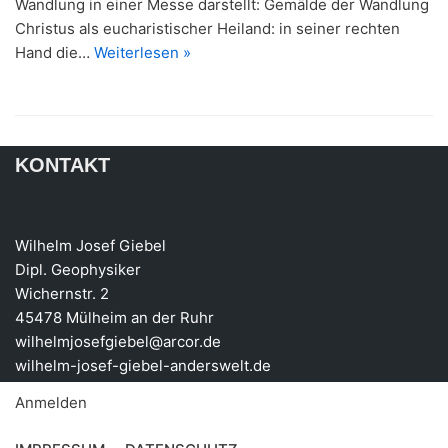
Wandlung in einer Messe darstellt: Gemälde der Wandlung
Christus als eucharistischer Heiland: in seiner rechten
Hand die…
Weiterlesen »
KONTAKT
Wilhelm Josef Giebel
Dipl. Geophysiker
Wichernstr. 2
45478 Mülheim an der Ruhr
wilhelmjosefgiebel@arcor.de
wilhelm-josef-giebel-anderswelt.de
Anmelden