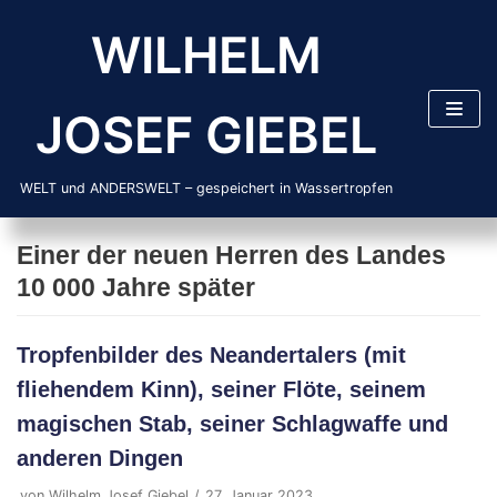
Zum
WILHELM
Inhalt
springen
JOSEF GIEBEL
WELT und ANDERSWELT – gespeichert in Wassertropfen
Einer der neuen Herren des Landes
10 000 Jahre später
Tropfenbilder des Neandertalers (mit
fliehendem Kinn), seiner Flöte, seinem
magischen Stab, seiner Schlagwaffe und
anderen Dingen
von
Wilhelm Josef Giebel
27. Januar 2023