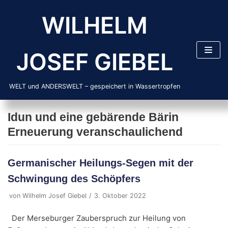
Zum
WILHELM
Inhalt
springen
JOSEF GIEBEL
WELT und ANDERSWELT – gespeichert in Wassertropfen
Idun und eine gebärende Bärin
Erneuerung veranschaulichend
Germanischer Heilungs-Segen mit der
Schwingung des Schöpfers
von
Wilhelm Josef Giebel
3. Oktober 2022
Der Merseburger Zauberspruch zur Heilung von