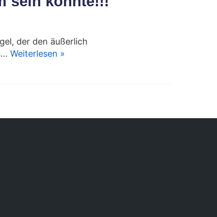
 sein könnte!!!
l, der den äußerlich
us…
Weiterlesen »