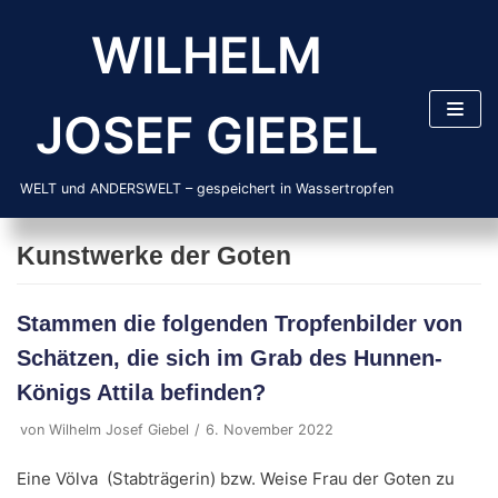
Zum
WILHELM
Inhalt
springen
JOSEF GIEBEL
WELT und ANDERSWELT – gespeichert in Wassertropfen
Kunstwerke der Goten
Stammen die folgenden Tropfenbilder von
Schätzen, die sich im Grab des Hunnen-
Königs Attila befinden?
von
Wilhelm Josef Giebel
6. November 2022
Eine Völva (Stabträgerin) bzw. Weise Frau der Goten zu