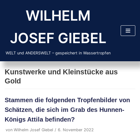
Zum
WILHELM
Inhalt
springen
JOSEF GIEBEL
WELT und ANDERSWELT – gespeichert in Wassertropfen
Kunstwerke und Kleinstücke aus
Gold
Stammen die folgenden Tropfenbilder von
Schätzen, die sich im Grab des Hunnen-
Königs Attila befinden?
von
Wilhelm Josef Giebel
6. November 2022