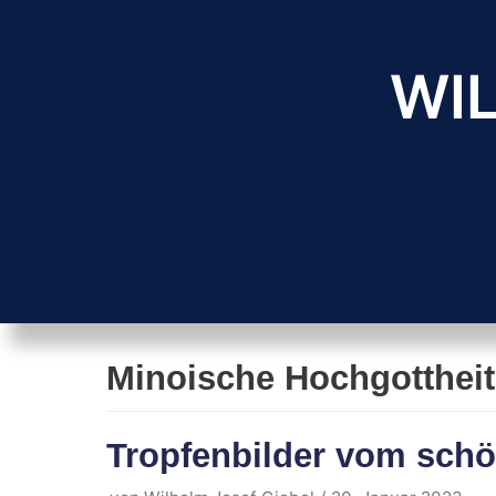
Zum
Inhalt
WIL
springen
Minoische Hochgottheit
Tropfenbilder vom schö