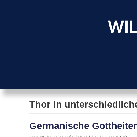
Zum
Inhalt
WIL
springen
Thor in unterschiedlic
Germanische Gottheite