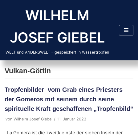
Zum
WILHELM
Inhalt
springen
JOSEF GIEBEL
WELT und ANDERSWELT – gespeichert in Wassertropfen
Vulkan-Göttin
Tropfenbilder vom Grab eines Priesters
der Gomeros mit seinem durch seine
spirituelle Kraft geschaffenen „Tropfenbild“
von
Wilhelm Josef Giebel
11. Januar 2023
La Gomera ist die zweitkleinste der sieben Inseln der