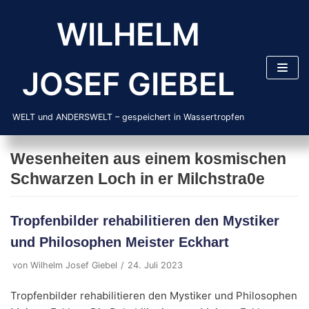
Zum
WILHELM
Inhalt
springen
JOSEF GIEBEL
WELT und ANDERSWELT – gespeichert in Wassertropfen
Wesenheiten aus einem kosmischen
Schwarzen Loch in er Milchstra0e
Tropfenbilder rehabilitieren den Mystiker
und Philosophen Meister Eckhart
von
Wilhelm Josef Giebel
24. Juli 2023
Tropfenbilder rehabilitieren den Mystiker und Philosophen