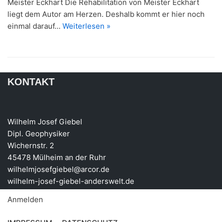
Meister Eckhart Die Rehabilitation von Meister Eckhart
liegt dem Autor am Herzen. Deshalb kommt er hier noch
einmal darauf…
Weiterlesen »
KONTAKT
Wilhelm Josef Giebel
Dipl. Geophysiker
Wichernstr. 2
45478 Mülheim an der Ruhr
wilhelmjosefgiebel@arcor.de
wilhelm-josef-giebel-anderswelt.de
Anmelden