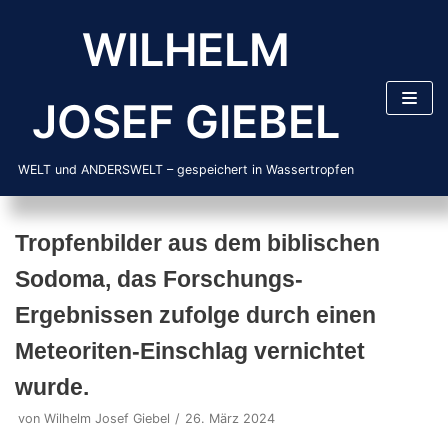
Zum
WILHELM
Inhalt
springen
JOSEF GIEBEL
WELT und ANDERSWELT – gespeichert in Wassertropfen
Tropfenbilder aus dem biblischen
Sodoma, das Forschungs-
Ergebnissen zufolge durch einen
Meteoriten-Einschlag vernichtet
wurde.
von
Wilhelm Josef Giebel
26. März 2024