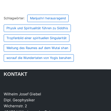
Schlagwörter:
Manjushri herausragend
Physik und Spiritualität führen zu Siddhis
Tropfenbild einer spirituellen Singularität
Weitung des Raumes auf dem Wutai shan
worauf die Wundertaten von Yogis beruhen
KONTAKT
Wilhelm Josef Giebel
Dipl. Geophysiker
Wichernstr. 2