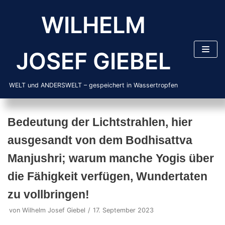
Zum
WILHELM
Inhalt
springen
JOSEF GIEBEL
WELT und ANDERSWELT – gespeichert in Wassertropfen
Bedeutung der Lichtstrahlen, hier
ausgesandt von dem Bodhisattva
Manjushri; warum manche Yogis über
die Fähigkeit verfügen, Wundertaten
zu vollbringen!
von
Wilhelm Josef Giebel
17. September 2023