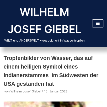
Zum
WILHELM
Inhalt
springen
JOSEF GIEBEL
WELT und ANDERSWELT – gespeichert in Wassertropfen
Tropfenbilder von Wasser, das auf
einem heiligen Symbol eines
Indianerstammes im Südwesten der
USA gestanden hat
von
Wilhelm Josef Giebel
15. Januar 2023