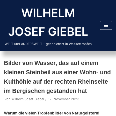
Zum
WILHELM
Inhalt
springen
JOSEF GIEBEL
WELT und ANDERSWELT – gespeichert in Wassertropfen
Bilder von Wasser, das auf einem
kleinen Steinbeil aus einer Wohn- und
Kulthöhle auf der rechten Rheinseite
im Bergischen gestanden hat
von
Wilhelm Josef Giebel
12. November 2023
Warum die vielen Tropfenbilder von Naturgeistern
!