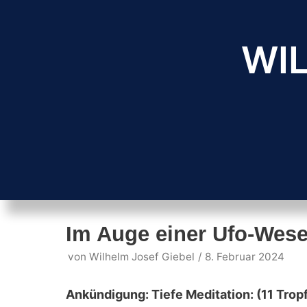
Zum
Inhalt
WIL
springen
Im Auge einer Ufo-Wesen
von
Wilhelm Josef Giebel
8. Februar 2024
Ankündigung: Tiefe Meditation: (11 Trop