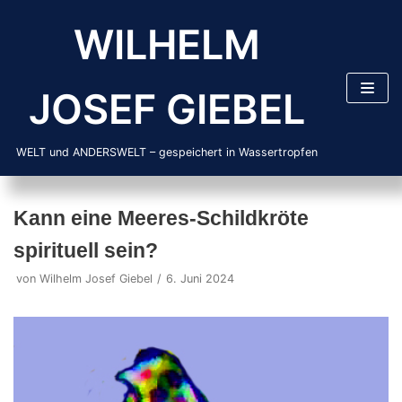
Zum
WILHELM
Inhalt
springen
JOSEF GIEBEL
WELT und ANDERSWELT – gespeichert in Wassertropfen
Kann eine Meeres-Schildkröte
spirituell sein?
von
Wilhelm Josef Giebel
6. Juni 2024