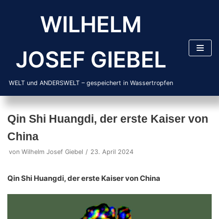
Zum
WILHELM
Inhalt
springen
JOSEF GIEBEL
WELT und ANDERSWELT – gespeichert in Wassertropfen
Qin Shi Huangdi, der erste Kaiser von
China
von
Wilhelm Josef Giebel
23. April 2024
Qin Shi Huangdi, der erste Kaiser von China