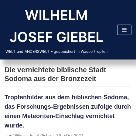
Zum
WILHELM
Inhalt
springen
JOSEF GIEBEL
WELT und ANDERSWELT – gespeichert in Wassertropfen
Die vernichtete biblische Stadt
Sodoma aus der Bronzezeit
Tropfenbilder aus dem biblischen Sodoma,
das Forschungs-Ergebnissen zufolge durch
einen Meteoriten-Einschlag vernichtet
wurde.
von
Wilhelm Josef Giebel
26. März 2024