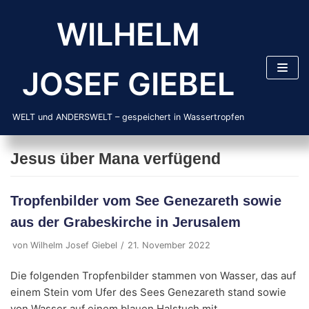
Zum
WILHELM
Inhalt
springen
JOSEF GIEBEL
WELT und ANDERSWELT – gespeichert in Wassertropfen
Jesus über Mana verfügend
Tropfenbilder vom See Genezareth sowie
aus der Grabeskirche in Jerusalem
von
Wilhelm Josef Giebel
21. November 2022
Die folgenden Tropfenbilder stammen von Wasser, das auf
einem Stein vom Ufer des Sees Genezareth stand sowie
von Wasser auf einem blauen Halstuch mit