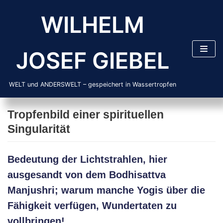
Zum
WILHELM
Inhalt
springen
JOSEF GIEBEL
WELT und ANDERSWELT – gespeichert in Wassertropfen
Tropfenbild einer spirituellen
Singularität
Bedeutung der Lichtstrahlen, hier
ausgesandt von dem Bodhisattva
Manjushri; warum manche Yogis über die
Fähigkeit verfügen, Wundertaten zu
vollbringen!