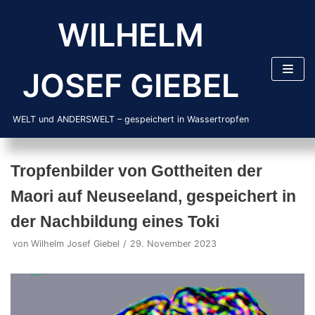
Zum
WILHELM
Inhalt
springen
JOSEF GIEBEL
WELT und ANDERSWELT – gespeichert in Wassertropfen
Tropfenbilder von Gottheiten der
Maori auf Neuseeland, gespeichert in
der Nachbildung eines Toki
von
Wilhelm Josef Giebel
29. November 2023